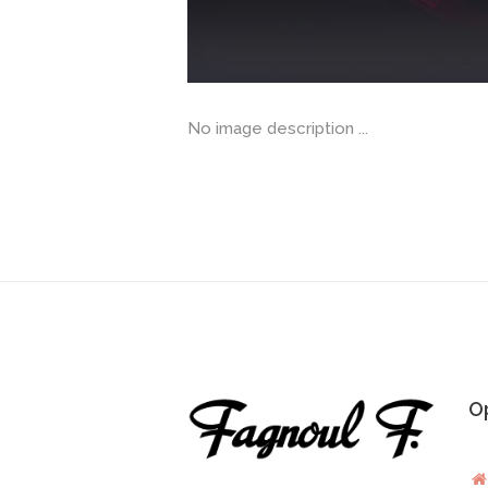
No image description ...
Op