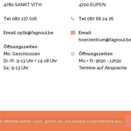
4780 SANKT VITH
4700 EUPEN
Tel
080 227 026
Tel
087 66 24 26
Email
optik@fagnoul.be
Email
hoerzentrum@fagnoul.b
Öffnungszeiten
Mo. Geschlossen
Öffnungszeiten
Di.-Fr.: 9-13 Uhr + 14-18 Uhr
Mo.+ Fr.: 9h30 - 12h30
Sa.: 9-13 Uhr
Termine auf Absprache
s reserved.
Impressum & Datenschutzerklärung
• Webdesign b
e Website weiter nutzt, gehen wir von deinem Einverständnis aus.