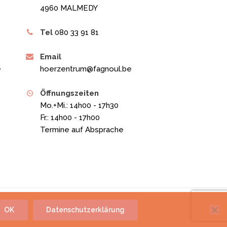
4960 MALMEDY
Tel
080 33 91 81
Email
e
hoerzentrum@fagnoul.be
Öffnungszeiten
Mo.+Mi.: 14h00 - 17h30
Fr.: 14h00 - 17h00
Termine auf Absprache
y
Indigo
OK
Datenschutzerklärung