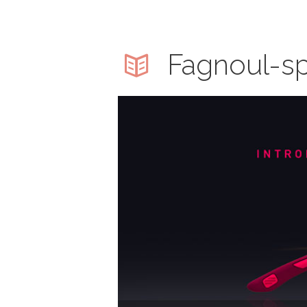
Fagnoul-sp
tbrillen