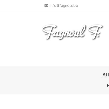
info@fagnoul.be
At