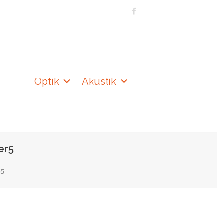
Optik
Akustik
er5
r5