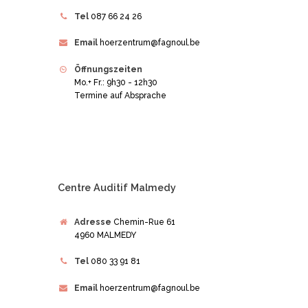
Tel
087 66 24 26
Email
hoerzentrum@fagnoul.be
Öffnungszeiten
Mo.+ Fr.: 9h30 - 12h30
Termine auf Absprache
Centre Auditif Malmedy
Adresse
Chemin-Rue 61
4960 MALMEDY
Tel
080 33 91 81
Email
hoerzentrum@fagnoul.be