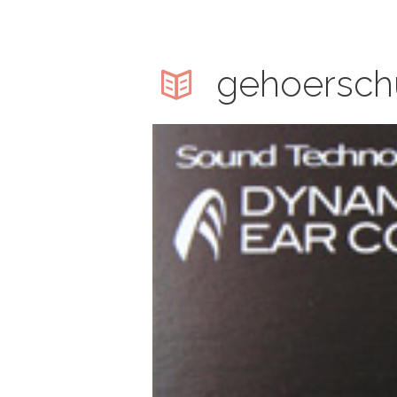
gehoersch
hwimmsch